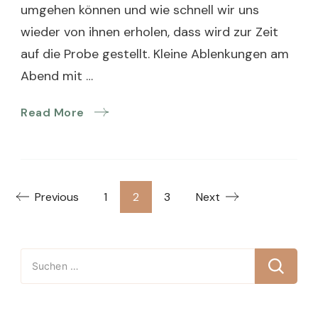
umgehen können und wie schnell wir uns
wieder von ihnen erholen, dass wird zur Zeit
auf die Probe gestellt. Kleine Ablenkungen am
Abend mit …
Read More
Seitennummerierung
Page
Page
Page
Previous
1
2
3
Next
der
Suchen
Beiträge
nach: