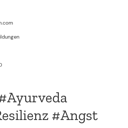
on.com
ildungen
0
 #Ayurveda
esilienz #Angst