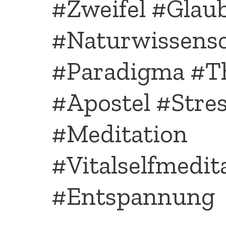
#Zweifel #Glau
#Naturwissensc
#Paradigma #T
#Apostel #Stre
#Meditation
#Vitalselfmedit
#Entspannung