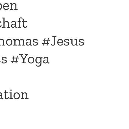
ben
haft
homas #Jesus
ss #Yoga
ation