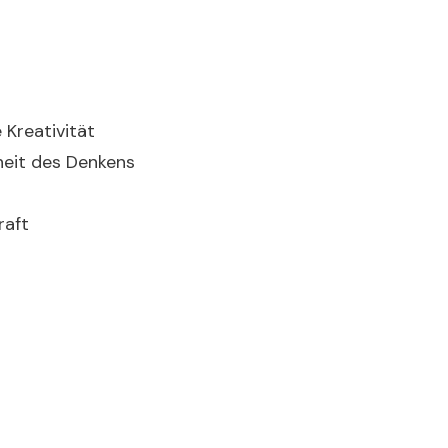
 Kreativität
heit des Denkens
raft