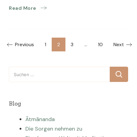
Read More
Seitennummerierung
Page
Page
Page
Page
Previous
1
2
3
…
10
Next
der
Suchen
Beiträge
nach:
Blog
Ātmānanda
Die Sorgen nehmen zu