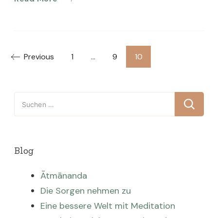
Seitennummerierung
Page
Page
Page
Previous
1
…
9
10
der
Suchen
Beiträge
nach:
Blog
Ātmānanda
Die Sorgen nehmen zu
Eine bessere Welt mit Meditation