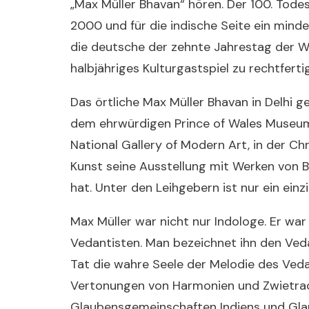
„Max Müller Bhavan“ hören. Der 100. Tode
2000 und für die indische Seite ein mind
die deutsche der zehnte Jahrestag der W
halbjähriges Kulturgastspiel zu rechtferti
Das örtliche Max Müller Bhavan in Delhi g
dem ehrwürdigen Prince of Wales Museum.
National Gallery of Modern Art, in der C
Kunst seine Ausstellung mit Werken von Ba
hat. Unter den Leihgebern ist nur ein ei
Max Müller war nicht nur Indologe. Er wa
Vedantisten. Man bezeichnet ihn den Vedan
Tat die wahre Seele der Melodie des Vedan
Vertonungen von Harmonien und Zwietracht
Glaubensgemeinschaften Indiens und Glau