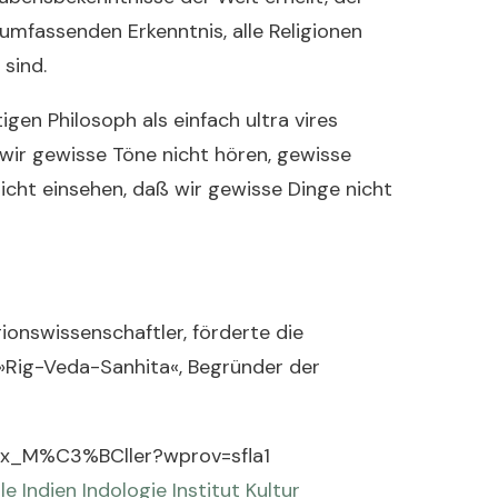
lumfassenden Erkenntnis, alle Religionen
sind.
igen Philosoph als einfach ultra vires
 wir gewisse Töne nicht hören, gewisse
cht einsehen, daß wir gewisse Dinge nicht
gionswissenschaftler, förderte die
»Rig-Veda-Sanhita«, Begründer der
_Max_M%C3%BCller?wprov=sfla1
le
Indien
Indologie
Institut
Kultur