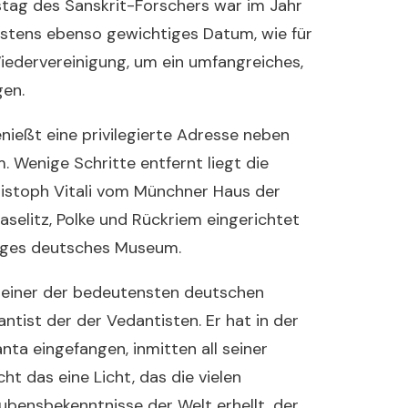
stag des Sanskrit-Forschers war im Jahr
estens ebenso gewichtiges Datum, wie für
iedervereinigung, um ein umfangreiches,
gen.
enießt eine privilegierte Adresse neben
 Wenige Schritte entfernt liegt die
hristoph Vitali vom Münchner Haus der
selitz, Polke und Rückriem eingerichtet
nziges deutsches Museum.
r einer der bedeutensten deutschen
tist der der Vedantisten. Er hat in der
ta eingefangen, inmitten all seiner
 das eine Licht, das die vielen
bensbekenntnisse der Welt erhellt, der